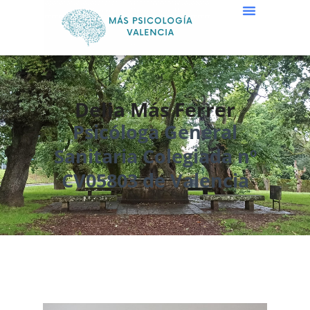
Delia Más Ferrer
Psicóloga General
Sanitaria Colegiada nº
CV05803 de Valencia